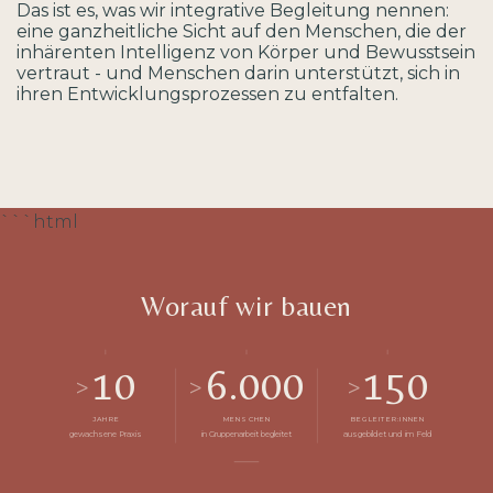
Das ist es, was wir integrative Begleitung nennen:
eine ganzheitliche Sicht auf den Menschen, die der
inhärenten Intelligenz von Körper und Bewusstsein
vertraut - und Menschen darin unterstützt, sich in
ihren Entwicklungsprozessen zu entfalten.
```html
Worauf wir bauen
10
6.000
150
>
>
>
JAHRE
MENSCHEN
BEGLEITER:INNEN
gewachsene Praxis
in Gruppenarbeit begleitet
ausgebildet und im Feld