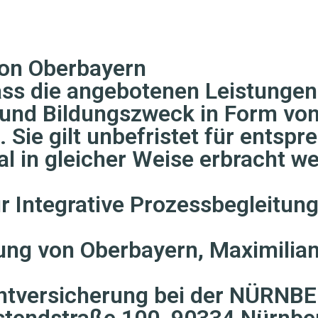
von Oberbayern
ass die angebotenen Leistungen 
und Bildungszweck in Form von
Sie gilt unbefristet für entspr
l in gleicher Weise erbracht we
r Integrative Prozessbegleitun
ung von Oberbayern, Maximilia
ichtversicherung bei der NÜRNB
tendstraße 100, 90334 Nürnbe