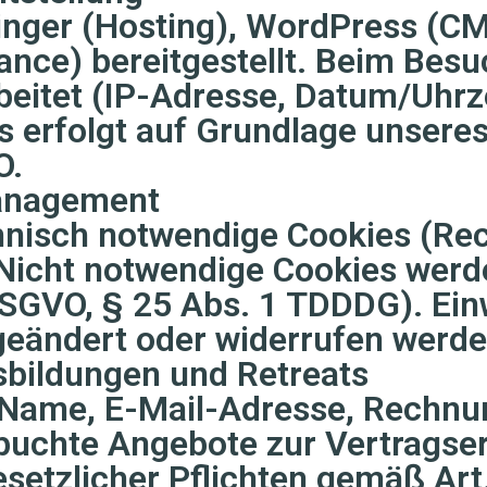
inger (Hosting), WordPress (CM
ance) bereitgestellt. Beim Bes
beitet (IP-Adresse, Datum/Uhrze
s erfolgt auf Grundlage unseres
O.
management
isch notwendige Cookies (Recht
Nicht notwendige Cookies werde
a DSGVO, § 25 Abs. 1 TDDDG). Ei
geändert oder widerrufen werde
bildungen und Retreats
 Name, E-Mail-Adresse, Rechnu
chte Angebote zur Vertragserfü
etzlicher Pflichten gemäß Art. 