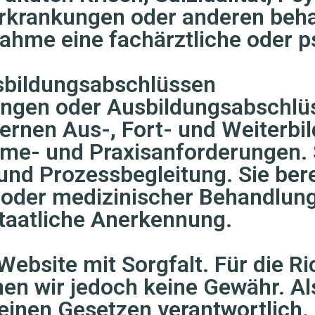
rkrankungen oder anderen beh
nahme eine fachärztliche oder 
usbildungsabschlüssen
gungen oder Ausbildungsabschl
ternen Aus-, Fort- und Weiterb
ahme- und Praxisanforderungen.
und Prozessbegleitung. Sie ber
 oder medizinischer Behandlung
staatliche Anerkennung.
 Website mit Sorgfalt. Für die Ri
en wir jedoch keine Gewähr. Als
einen Gesetzen verantwortlich. 