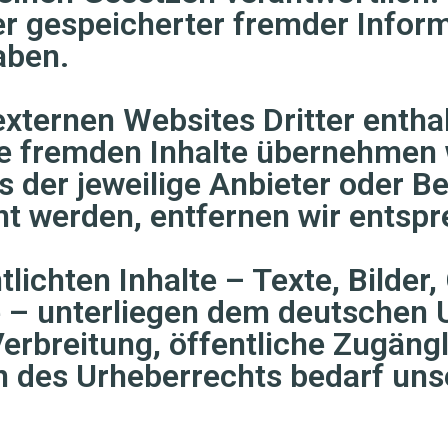
r gespeicherter fremder Inform
aben.
ternen Websites Dritter enthalt
se fremden Inhalte übernehmen w
ets der jeweilige Anbieter oder B
t werden, entfernen wir entsp
lichten Inhalte – Texte, Bilder,
 – unterliegen dem deutschen 
 Verbreitung, öffentliche Zugän
 des Urheberrechts bedarf unse