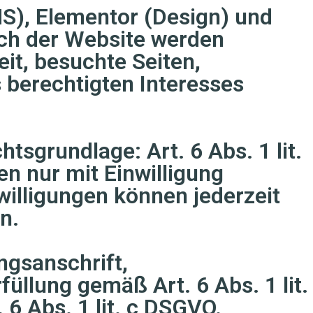
S), Elementor (Design) und
uch der Website werden
it, besuchte Seiten,
 berechtigten Interesses
sgrundlage: Art. 6 Abs. 1 lit.
n nur mit Einwilligung
nwilligungen können jederzeit
n.
ngsanschrift,
llung gemäß Art. 6 Abs. 1 lit.
6 Abs. 1 lit. c DSGVO.