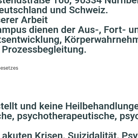
eutschland und Schweiz.
erer Arbeit
mpus dienen der Aus-, Fort- un
tsentwicklung, Körperwahrnehmu
 Prozessbegleitung.
gesetzes
tellt und keine Heilbehandlung
che, psychotherapeutische, psyc
akuten Krisen, Suizidalität, P